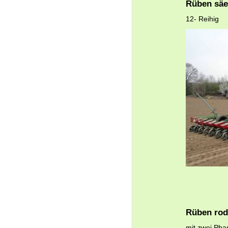
Rüben sä
12- Reihig
Rüben ro
mit zwei Pha