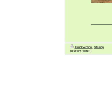
Druckversion
|
Sitemap
{{custom_footer}}