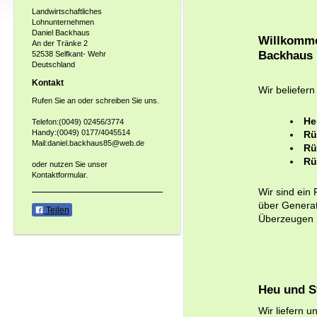
Landwirtschaftliches
Lohnunternehmen
Daniel Backhaus
Willkomme
An der Tränke 2
Backhaus
52538 Selfkant- Wehr
Deutschland
Kontakt
Wir beliefern
Rufen Sie an oder schreiben Sie uns.
He
Telefon:(0049) 02456/3774
Handy:(0049) 0177/4045514
Rü
Mail:daniel.backhaus85@web.de
Rü
Rü
oder nutzen Sie unser
Kontaktformular.
Wir sind ein
über Generati
Teilen
Überzeugen S
Heu und S
Wir liefern 